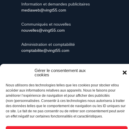
Information et demandes publicitaires
mediaweb@vingt55.com
Communiqués et nouvelles
nouvelles@vingt55.com
Administration et comptabilité
comptabilite@vingt55.com
Gérer le consentement aux
cookies
Vingt55©
Propulsé par Versom VR
- Tous droits
réservés.
Nous utilisons des technologies telles que les cookies pour stocker et/ou
accéder aux informations relatives aux appareils. Nous le faisons pour
améliorer l’expérience de navigation et pour afficher des publicités
Retour à l’accueil
(non-)personnalisées. Consentir à ces technologies nous autorisera à traiter
des données telles que le comportement de navigation ou les ID uniques sur
ce site. Le fait de ne pas consentir ou de retirer son consentement peut avoir
un effet négatif sur certaines fonctonnalités et caractéristiques.