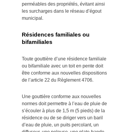
perméables des propriétés, évitant ainsi
les surcharges dans le réseau d’égout
municipal.
R
é
s
i
d
e
n
c
e
s familiales ou
bifamiliales
Toute gouttière d’une résidence familiale
ou bifamiliale avec un toit en pente doit
être conforme aux nouvelles dispositions
de l’article 22 du Règlement 4706.
Une gouttière conforme aux nouvelles
normes doit permettre à l’eau de pluie de
s’écouler à plus de 1,5 m (5 pieds) de la
résidence ou de se diriger vers un baril
d’eau de pluie, un puits percolant, un
diffuseur, une pelouse, une plate-bande,