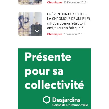
Chroniques
20 Décembre 2018
PRÉVENTION DU SUICIDE -
LA CHRONIQUE DE JULIE | Et
si Hubert Lenoir était ton
ami, tu aurais fait quoi?
Chroniques
2 novembre 2018
PRÉVENTION DU SUICIDE -
LA CHRONIQUE DE JULIE |
L’été? Non merci
Chroniques
28 juillet 2018
AVEZ-VOUS LA GRIPPE, LE
RHUME OU UNE
PNEUMONIE?
Chroniques
30 novembre 2017