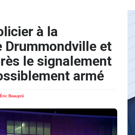
icier à la
e Drummondville et
près le signalement
possiblement armé
Éric Beaupré