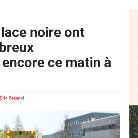
glace noire ont
mbreux
 encore ce matin à
e
Éric Beaupré