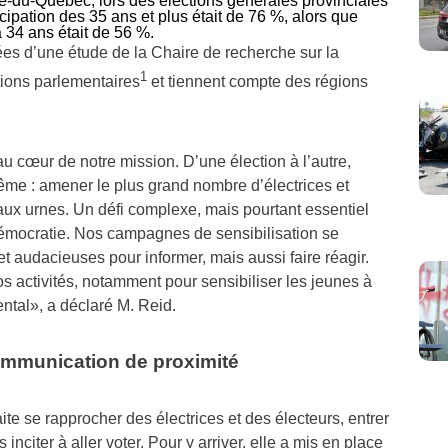
e-du-Québec, lors des élections générales provinciales
icipation des 35 ans et plus était de 76 %, alors que
 34 ans était de 56 %.
ées d’une étude de la Chaire de recherche sur la
1
utions parlementaires
et tiennent compte des régions
au cœur de notre mission. D’une élection à l’autre,
ême : amener le plus grand nombre d’électrices et
aux urnes. Un défi complexe, mais pourtant essentiel
démocratie. Nos campagnes de sensibilisation se
 audacieuses pour informer, mais aussi faire réagir.
s activités, notamment pour sensibiliser les jeunes à
ntal», a déclaré M. Reid.
mmunication de proximité
e se rapprocher des électrices et des électeurs, entrer
 inciter à aller voter. Pour y arriver, elle a mis en place