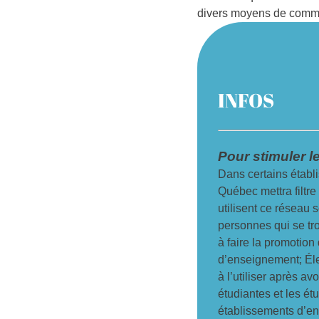
divers moyens de comm
INFOS
Pour stimuler l
Dans certains établ
Québec mettra filtre
utilisent ce réseau s
personnes qui se tr
à faire la promotion
d’enseignement; Él
à l’utiliser après av
étudiantes et les étu
établissements d’en