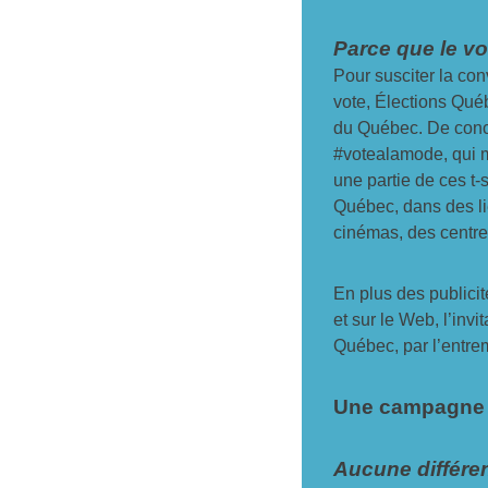
Parce que le vo
Pour susciter la con
vote, Élections Québ
du Québec. De concep
#votealamode, qui mè
une partie de ces t-
Québec, dans des li
cinémas, des centre
En plus des publicité
et sur le Web, l’inv
Québec, par l’entre
Une campagne 
Aucune différen