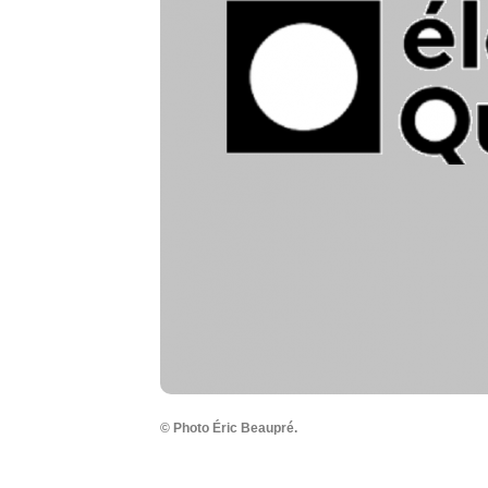
© Photo Éric Beaupré.