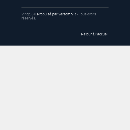
Vingt55©
Propulsé par Versom VR
- Tous droits
réservés.
Retour à l’accueil