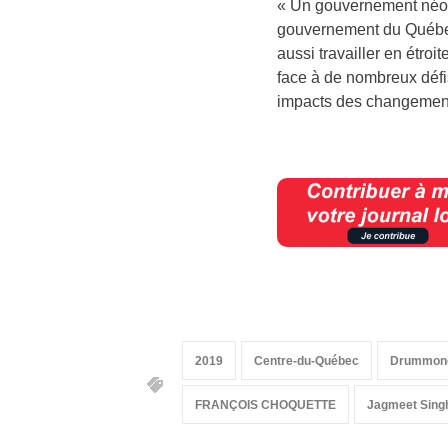
« Un gouvernement néo-d
gouvernement du Québec d
aussi travailler en étroi
face à de nombreux défi
impacts des changement
2019
Centre-du-Québec
Drummond
FRANÇOIS CHOQUETTE
Jagmeet Sing