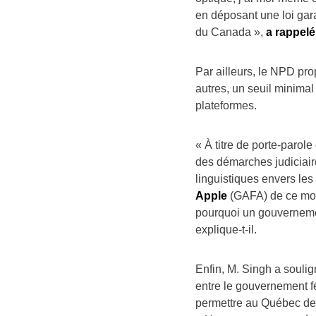
en déposant une loi gar
du Canada »,
a rappel
Par ailleurs, le NPD pr
autres, un seuil minimal
plateformes.
« À titre de porte-parol
des démarches judiciair
linguistiques envers le
Apple
(GAFA) de ce mond
pourquoi un gouverneme
explique-t-il.
Enfin, M. Singh a souli
entre le gouvernement fé
permettre au Québec de 