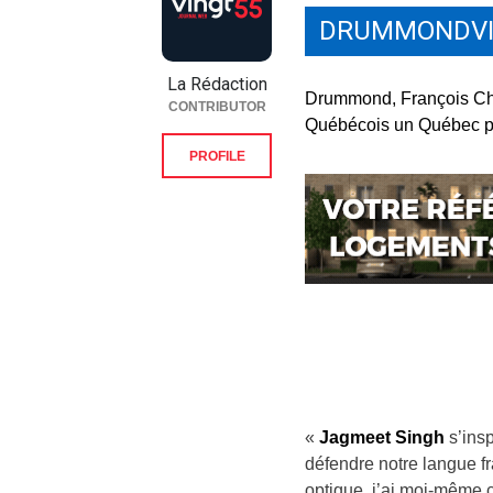
DRUMMONDVI
La Rédaction
Drummond, François Choq
CONTRIBUTOR
Québécois un Québec plu
PROFILE
«
Jagmeet Singh
s’ins
défendre notre langue fr
optique, j’ai moi-même 