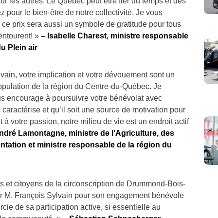
r les autres. Le Québec peut être fier du temps et des
 pour le bien-être de notre collectivité. Je vous
 ce prix sera aussi un symbole de gratitude pour tous
entourent! »
– Isabelle Charest, ministre responsable
u Plein air
vain, votre implication et votre dévouement sont un
opulation de la région du Centre-du-Québec. Je
us encourage à poursuivre votre bénévolat avec
caractérise et qu’il soit une source de motivation pour
 à votre passion, notre milieu de vie est un endroit actif
ndré Lamontagne, ministre de l’Agriculture, des
entation et ministre responsable de la région du
 et citoyens de la circonscription de Drummond-Bois-
citer M. François Sylvain pour son engagement bénévole
cie de sa participation active, si essentielle au