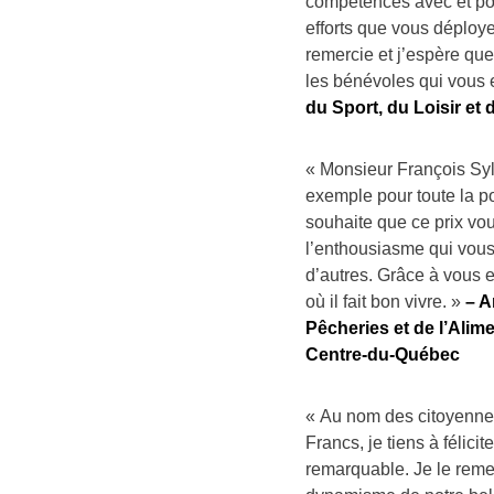
compétences avec et pou
efforts que vous déployez
remercie et j’espère que
les bénévoles qui vous 
du Sport, du Loisir et d
« Monsieur François Syl
exemple pour toute la p
souhaite que ce prix vo
l’enthousiasme qui vous 
d’autres. Grâce à vous et
où il fait bon vivre. »
– A
Pêcheries et de l’Alim
Centre-du-Québec
« Au nom des citoyennes
Francs, je tiens à féli
remarquable. Je le remer