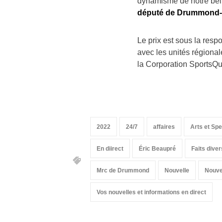
dynamisme de notre be
député de Drummond-
Le prix est sous la resp
avec les unités régionale
la Corporation SportsQu
2022
24/7
affaires
Arts et Sp
En diirect
Éric Beaupré
Faits diver
Mrc de Drummond
Nouvelle
Nouve
Vos nouvelles et informations en direct