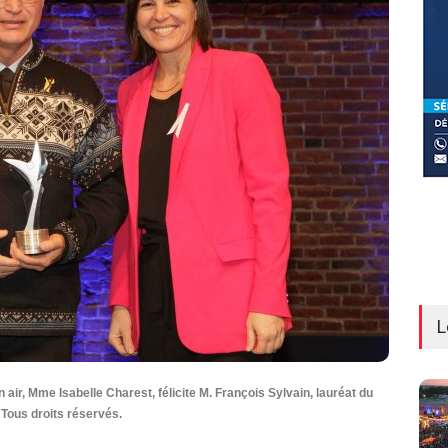
L
n air, Mme Isabelle Charest, félicite M. François Sylvain, lauréat du
 Tous droits réservés.