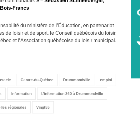
lle communauté.
»
– Sébastien Schneeberger,
Bois-Francs
onsabilité du ministère de l’Éducation, en partenariat
s de loisir et de sport, le Conseil québécois du loisir,
ébec et l’Association québécoise du loisir municipal.
ectacle
Centre-du-Québec
Drummondville
emploi
s
Information
L’information 360 à Drummondville
lles régionales
Vingt55