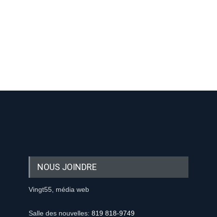
-nous sur les réseaux sociaux:
-nous sur les réseaux sociaux:
NOUS JOINDRE
Vingt55, média web
Salle des nouvelles:
819 818-9749