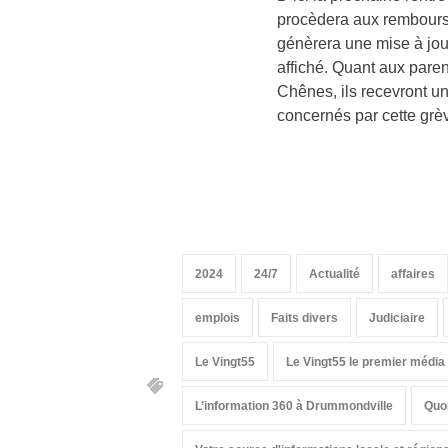
procèdera aux rembours
génèrera une mise à jour
affiché. Quant aux parent
Chênes, ils recevront 
concernés par cette grève
2024
24/7
Actualité
affaires
emplois
Faits divers
Judiciaire
Le Vingt55
Le Vingt55 le premier médi
L’information 360 à Drummondville
Quoi