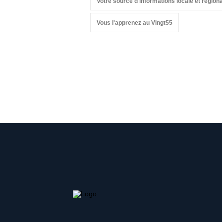
Votre source d'informations locale et régio
Vous l'apprenez au Vingt55
Suivez
Suivez