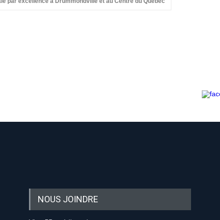
nale par excellence à Drummondville et au Centre du Québec
-nous sur les réseaux sociaux:
-nous sur les réseaux sociaux:
NOUS JOINDRE