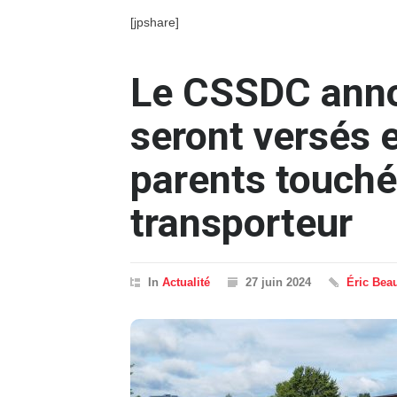
[jpshare]
Le CSSDC anno
seront versés e
parents touché
transporteur
In
Actualité
27 juin 2024
Éric Bea