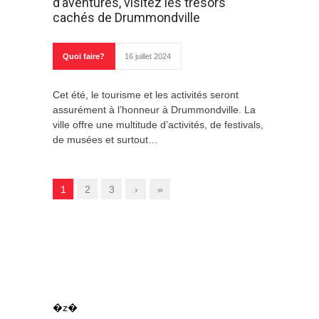
d’aventures, visitez les trésors
cachés de Drummondville
Quoi faire?
16 juillet 2024
Cet été, le tourisme et les activités seront
assurément à l’honneur à Drummondville. La
ville offre une multitude d’activités, de festivals,
de musées et surtout…
1
2
3
›
»
�z�