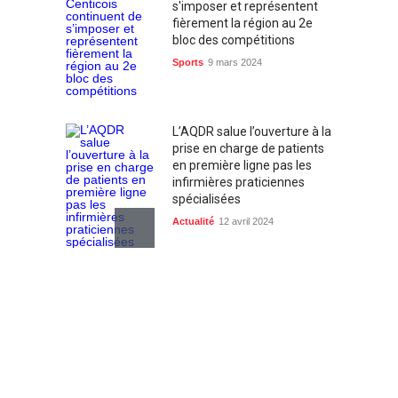
s'imposer et représentent
fièrement la région au 2e
bloc des compétitions
Sports
9 mars 2024
L’AQDR salue l’ouverture à la
prise en charge de patients
en première ligne pas les
infirmières praticiennes
spécialisées
Actualité
12 avril 2024
Course La Joséphine : la
porte-parole de la deuxième
édition, Brigitte Boisjoli,
invite les femmes à courir et
marcher !
Actualité
10 juin 2024