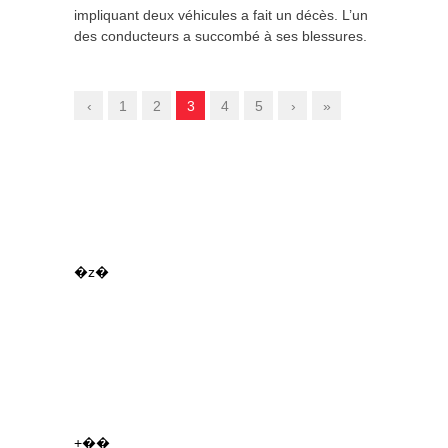
impliquant deux véhicules a fait un décès. L’un
des conducteurs a succombé à ses blessures.
‹
1
2
3
4
5
›
»
�z�
+��