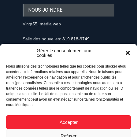
NOUS JOINDRE
Vingt55, média web
Salle des nouvelles:
819 818-9749
Gérer le consentement aux
Information et demandes publicitaires
cookies
mediaweb@vingt55.com
Nous utilisons des technologies telles que les cookies pour stocker et/ou
accéder aux informations relatives aux appareils. Nous le faisons pour
Communiqués et nouvelles
améliorer l’expérience de navigation et pour afficher des publicités
nouvelles@vingt55.com
(non-)personnalisées. Consentir à ces technologies nous autorisera à
traiter des données telles que le comportement de navigation ou les ID
uniques sur ce site. Le fait de ne pas consentir ou de retirer son
Administration et comptabilité
consentement peut avoir un effet négatif sur certaines fonctonnalités et
comptabilite@vingt55.com
caractéristiques.
Accepter
Vingt55©
Propulsé par Versom VR
- Tous droits
Refuser