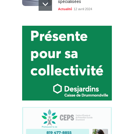
spécialisées
Actualité
12 avril 2024
Course La Joséphine : la
porte-parole de la deuxième
édition, Brigitte Boisjoli,
invite les femmes à courir et
marcher !
Actualité
10 juin 2024
Vote par Internet : Élections
Québec met fin au projet
pilote
Actualité
11 avril 2024