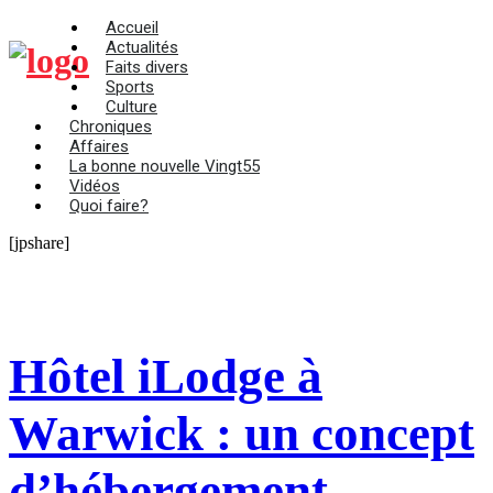
Accueil
Actualités
Faits divers
Sports
Culture
Chroniques
Affaires
La bonne nouvelle Vingt55
Vidéos
Quoi faire?
[jpshare]
Hôtel iLodge à
Warwick : un concept
d’hébergement