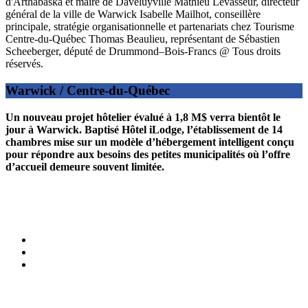
d'Arthabaska et maire de Daveluyville Mathieu Levasseur, directeur
général de la ville de Warwick Isabelle Mailhot, conseillère
principale, stratégie organisationnelle et partenariats chez Tourisme
Centre-du-Québec Thomas Beaulieu, représentant de Sébastien
Scheeberger, député de Drummond–Bois-Francs @ Tous droits
réservés.
Warwick / Centre-du-Québec
Un nouveau projet hôtelier évalué à 1,8 M$ verra bientôt le
jour à Warwick. Baptisé Hôtel iLodge, l’établissement de 14
chambres mise sur un modèle d’hébergement intelligent conçu
pour répondre aux besoins des petites municipalités où l’offre
d’accueil demeure souvent limitée.