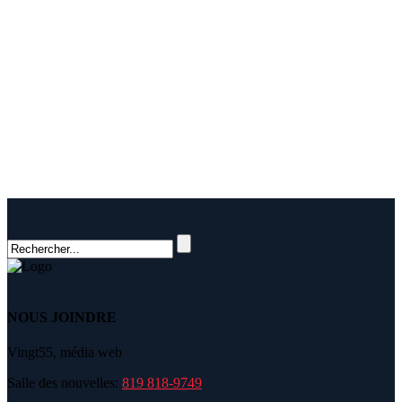
NOUS JOINDRE
Vingt55, média web
Salle des nouvelles:
819 818-9749