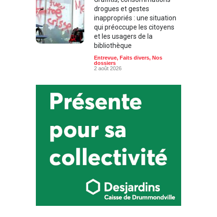
drogues et gestes
inappropriés : une situation
qui préoccupe les citoyens
et les usagers de la
bibliothèque
Entrevue
,
Faits divers
,
Nos
dossiers
2 août 2026