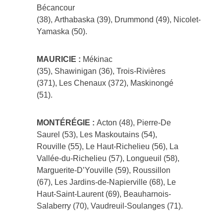
Bécancour
(38), Arthabaska (39), Drummond (49), Nicolet-
Yamaska (50).
MAURICIE :
Mékinac
(35), Shawinigan (36), Trois-Rivières
(371), Les Chenaux (372), Maskinongé
(51).
MONTÉRÉGIE :
Acton (48), Pierre-De
Saurel (53), Les Maskoutains (54),
Rouville (55), Le Haut-Richelieu (56), La
Vallée-du-Richelieu (57), Longueuil (58),
Marguerite-D’Youville (59), Roussillon
(67), Les Jardins-de-Napierville (68), Le
Haut-Saint-Laurent (69), Beauharnois-
Salaberry (70), Vaudreuil-Soulanges (71).