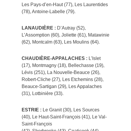
Les Pays-d’en-Haut (77), Les Laurentides
(78), Antoine-Labelle (79).
LANAUDIÈRE :
D’Autray (52),
L’Assomption (60), Joliette (61), Matawinie
(62), Montcalm (63), Les Moulins (64).
CHAUDIÈRE-APPALACHES :
L’Islet
(17), Montmagny (18), Bellechasse (19),
Lévis (251), La Nouvelle-Beauce (26),
Robert-Cliche (27), Les Etchemins (28),
Beauce-Sartigan (29), Les Appalaches
(31), Lotbinière (33).
ESTRIE :
Le Granit (30), Les Sources
(40), Le Haut-Saint-François (41), Le Val-
Saint-François
(42), Sherbrooke (43), Coaticook (44),