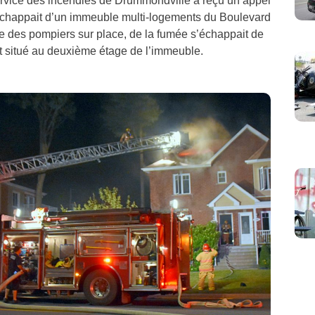
rvice des incendies de Drummondville a reçu un appel
échappait d’un immeuble multi-logements du Boulevard
ée des pompiers sur place, de la fumée s’échappait de
nt situé au deuxième étage de l’immeuble.