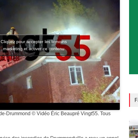
Cliquez pour accepter les témoins
marketing et activer ce contenu
F
-de-Drummond © Vidéo Éric Beaupré Vingt55. Tous