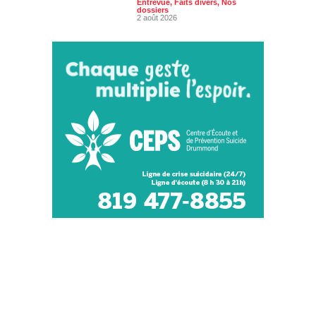
Entrevue
,
Faits divers
,
Nos
dossiers
2 août 2026