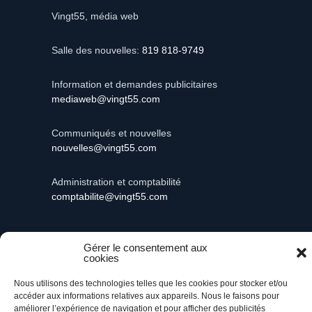
Vingt55, média web
Salle des nouvelles:
819 818-9749
Information et demandes publicitaires
mediaweb@vingt55.com
Communiqués et nouvelles
nouvelles@vingt55.com
Administration et comptabilité
comptabilite@vingt55.com
Gérer le consentement aux
cookies
Vingt55©
Propulsé par Versom VR
- Tous droits
réservés.
Nous utilisons des technologies telles que les cookies pour stocker et/ou
accéder aux informations relatives aux appareils. Nous le faisons pour
améliorer l’expérience de navigation et pour afficher des publicités