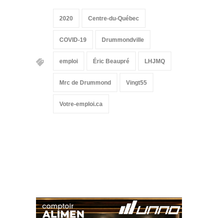
2020
Centre-du-Québec
COVID-19
Drummondville
emploi
Éric Beaupré
LHJMQ
Mrc de Drummond
Vingt55
Votre-emploi.ca
Suivez-nous sur les
réseaux sociaux: