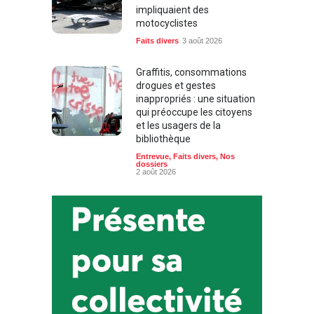
impliquaient des
motocyclistes
Faits divers
3 août 2026
Graffitis, consommations
drogues et gestes
inappropriés : une situation
qui préoccupe les citoyens
et les usagers de la
bibliothèque
Entrevue
,
Faits divers
,
Nos
dossiers
2 août 2026