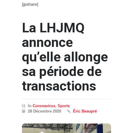
[jpshare]
La LHJMQ
annonce
qu’elle allonge
sa période de
transactions
In
Coronavirus
,
Sports
28 Décembre 2020
Éric Beaupré