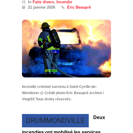
In
Faits divers
,
Incendie
21 janvier 2026
Éric Beaupré
Incendie criminel survenu à Saint-Cyrille-de-
Wendover @ Crédit photo Eric Beaupré archive /
Vingt55 Tous droits réservés.
Deux
DRUMMONDVILLE
incendies ont mobilisé les services