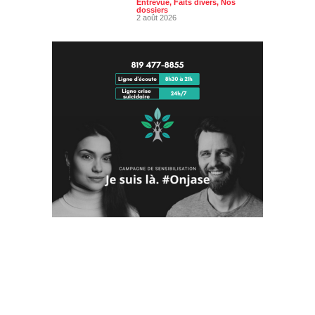
Entrevue
,
Faits divers
,
Nos
dossiers
2 août 2026