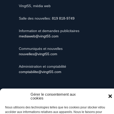
Vingt55, média web
Salle des nouvelles:
819 818-9749
Information et demandes publicitaires
mediaweb@vingt55.com
Communiqués et nouvelles
nouvelles@vingt55.com
Administration et comptabilité
comptabilite@vingt55.com
Gérer le consentement aux
cookies
Vingt55©
Propulsé par Versom VR
- Tous droits
réservés.
Nous utilisons des technologies telles que les cookies pour stocker et/ou
accéder aux informations relatives aux appareils. Nous le faisons pour