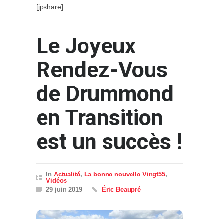
[jpshare]
Le Joyeux
Rendez-Vous
de Drummond
en Transition
est un succès !
In
Actualité
,
La bonne nouvelle Vingt55
,
Vidéos
29 juin 2019
Éric Beaupré