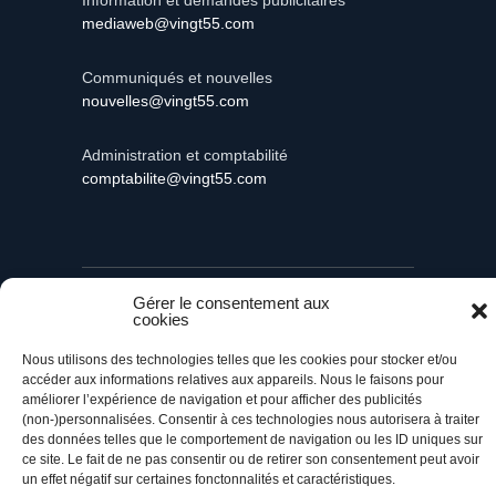
mediaweb@vingt55.com
Communiqués et nouvelles
nouvelles@vingt55.com
Administration et comptabilité
comptabilite@vingt55.com
Vingt55©
Propulsé par Versom VR
- Tous droits
réservés.
Gérer le consentement aux
cookies
Retour à l’accueil
Nous utilisons des technologies telles que les cookies pour stocker et/ou
accéder aux informations relatives aux appareils. Nous le faisons pour
améliorer l’expérience de navigation et pour afficher des publicités
(non-)personnalisées. Consentir à ces technologies nous autorisera à traiter
des données telles que le comportement de navigation ou les ID uniques sur
ce site. Le fait de ne pas consentir ou de retirer son consentement peut avoir
un effet négatif sur certaines fonctonnalités et caractéristiques.