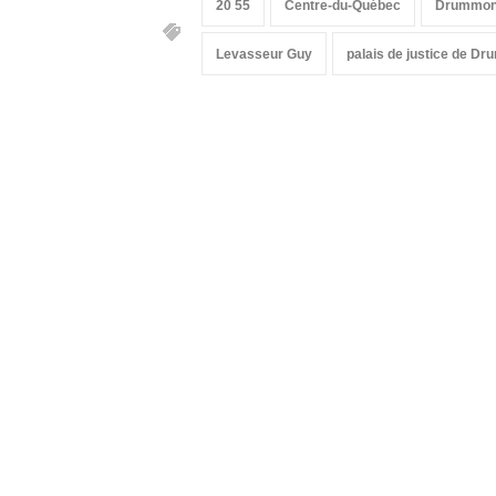
20 55
Centre-du-Québec
Drummond
Levasseur Guy
palais de justice de Dr
Suivez