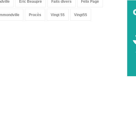
ville
Éric Beaupré
Faits divers
Félix Pagé
ummondville
Procès
Vingt 55
Vingt55
-nous sur les réseaux sociaux: