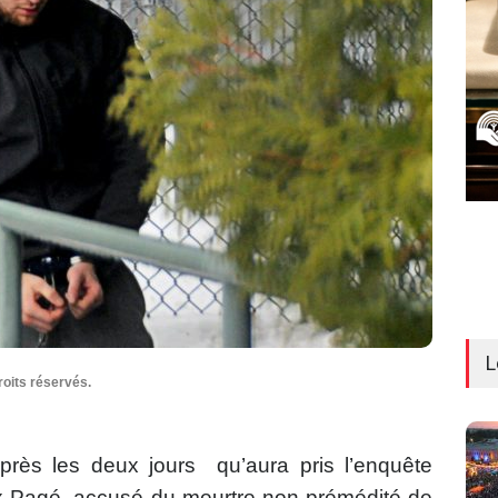
L
roits réservés.
rès les deux jours qu’aura pris l’enquête
lix Pagé, accusé du meurtre non prémédité de