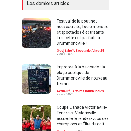
Les derniers articles
Festival de la poutine :
nouveau site, foule monstre
et spectacles électrisants…
la recette est parfaite à
Drummondville !
Quoi faire?
,
Spectacle
,
Vingt55
7 août 2026
Impropre à la baignade : la
plage publique de
Drummondville de nouveau
fermée
Actualité
,
Affaires municipales
7 août 2026
Coupe Canada Victoriaville-
Fenergic : Victoriaville
accueille le rendez-vous des
champions et Élite du golf
Sports
6 août 2026