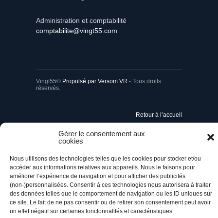
Administration et comptabilité
comptabilite@vingt55.com
Vingt55©
Propulsé par Versom VR
- Tous droits
réservés.
Retour à l’accueil
Gérer le consentement aux
cookies
Nous utilisons des technologies telles que les cookies pour stocker et/ou
accéder aux informations relatives aux appareils. Nous le faisons pour
améliorer l’expérience de navigation et pour afficher des publicités
(non-)personnalisées. Consentir à ces technologies nous autorisera à traiter
des données telles que le comportement de navigation ou les ID uniques sur
ce site. Le fait de ne pas consentir ou de retirer son consentement peut avoir
un effet négatif sur certaines fonctonnalités et caractéristiques.