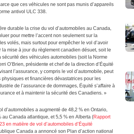
 parce que ces véhicules ne sont pas munis d’appareils
norme antivol ULC 338.
ère durable la crise du vol d’automobiles au
Canada
,
oluer pour mettre l’accent non seulement sur la
es volés, mais surtout pour empêcher le vol d’avoir
 la mise à jour du règlement canadien désuet, soit le
a sécurité des véhicules automobiles (soit la Norme
erri O’Brien
, présidente et chef de la direction d’Équité
visant l’assurance, y compris le vol d’automobile, peut
physiques et financières dévastatrices pour les
dustrie de l’assurance de dommages, Équité s’affaire à
urance et à maintenir la sécurité des Canadiens. »
ol d’automobiles a augmenté de 48,2 % en
Ontario
,
% au
Canada
atlantique, et 5,5 % en
Alberta
(
Rapport
23 en matière de vol d’automobiles d’Équité
publique
Canada
a annoncé son Plan d’action national