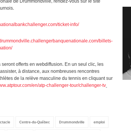
onale de Drummondville, rendez-vous sur le site
ournois.
.nationalbankchallenger.com/ticket-info/
//drummondville.challengerbanquenationale.com/billets-
ation/
seront offerts en webdiffusion. En un seul clic, les
 assister, à distance, aux nombreuses rencontres
thlètes de la relève masculine du tennis en cliquant sur
www.atptour.com/en/atp-challenger-tour/challenger-tv
ectacle
Centre-du-Québec
Drummondville
emploi