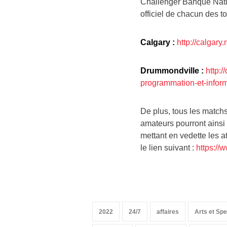
Challenger Banque Nati
officiel de chacun des t
Calgary :
http://calgary
Drummondville :
http:
programmation-et-inform
De plus, tous les matchs 
amateurs pourront ainsi
mettant en vedette les a
le lien suivant :
https://
2022
24/7
affaires
Arts et Sp