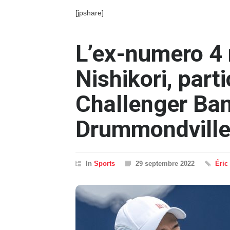
[jpshare]
L’ex-numero 4 
Nishikori, part
Challenger Ban
Drummondvill
In
Sports
29 septembre 2022
Éric