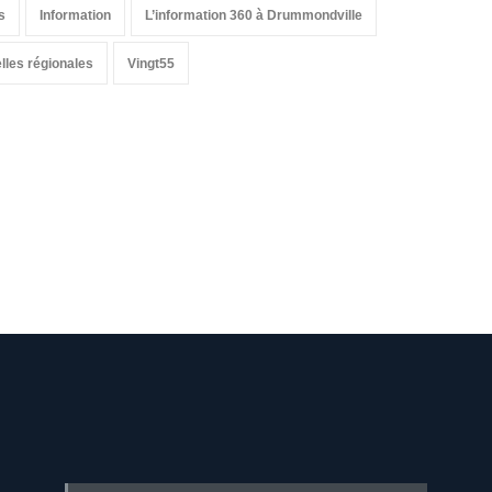
s
Information
L’information 360 à Drummondville
lles régionales
Vingt55
-nous sur les réseaux sociaux:
-nous sur les réseaux sociaux: