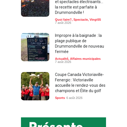
et spectacles électrisants…
la recette est parfaite à
Drummondville !
Quoi faire?
,
Spectacle
,
Vingt55
7 août 2026
Impropre à la baignade : la
plage publique de
Drummondville de nouveau
fermée
Actualité
,
Affaires municipales
7 août 2026
Coupe Canada Victoriaville-
Fenergic : Victoriaville
accueille le rendez-vous des
champions et Élite du golf
Sports
6 août 2026