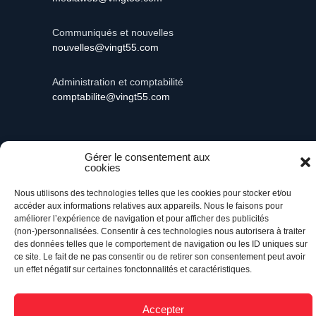
Communiqués et nouvelles
nouvelles@vingt55.com
Administration et comptabilité
comptabilite@vingt55.com
Gérer le consentement aux
cookies
Vingt55©
Propulsé par Versom VR
- Tous droits
réservés.
Nous utilisons des technologies telles que les cookies pour stocker et/ou
accéder aux informations relatives aux appareils. Nous le faisons pour
améliorer l’expérience de navigation et pour afficher des publicités
Retour à l’accueil
(non-)personnalisées. Consentir à ces technologies nous autorisera à traiter
des données telles que le comportement de navigation ou les ID uniques sur
ce site. Le fait de ne pas consentir ou de retirer son consentement peut avoir
un effet négatif sur certaines fonctonnalités et caractéristiques.
Accepter