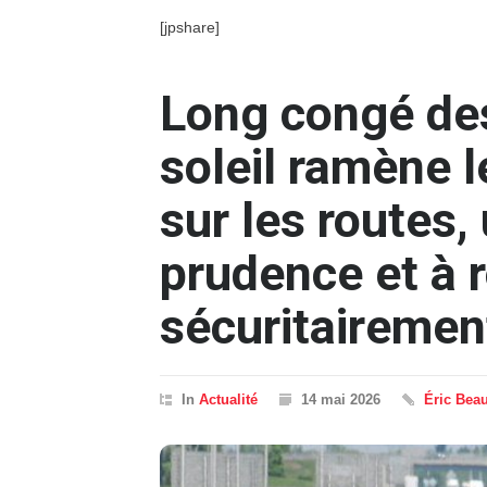
[jpshare]
Long congé des
soleil ramène 
sur les routes, 
prudence et à r
sécuritairemen
In
Actualité
14 mai 2026
Éric Bea