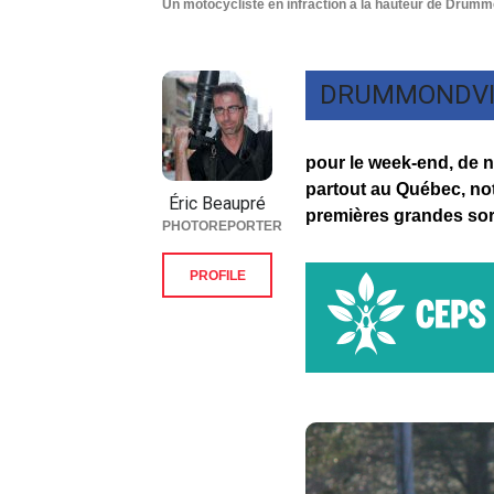
Un motocycliste en infraction à la hauteur de Drummo
DRUMMONDVI
pour le week-end, de 
partout au Québec, no
Éric Beaupré
premières grandes sort
PHOTOREPORTER
PROFILE