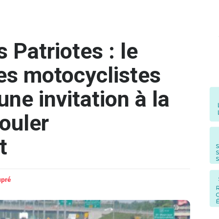
 Patriotes : le
les motocyclistes
une invitation à la
ouler
t
upré