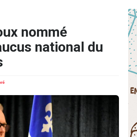
oux nommé
aucus national du
s
pré