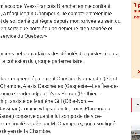
 m’accorde Yves-François Blanchet en me confiant
e, a réagi Martin Champoux. Je compte entretenir le
et de solidarité qui règne depuis mon arrivée au sein du
e en sorte que notre équipe demeure bien soudée et
service du Québec. »
réunions hebdomadaires des députés bloquistes, il aura
à la cohésion du groupe parlementaire.
Bloc comprend également Christine Normandin (Saint-
 Chambre, Alexis Deschênes (Gaspésie—Les Îles-de-
comme leader adjoint, Yves Perron (Berthier—
whip, assisté de Marilène Gill (Côte-Nord—
F
ssinan) comme whip adjointe. Louis Plamondon
rel) conserve quant à lui son poste de vice-
e continuité saluée par M. Champoux, qui a souligné
le doyen de la Chambre.