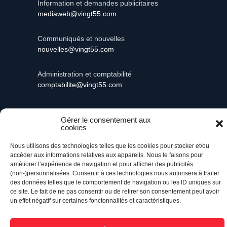
Information et demandes publicitaires
mediaweb@vingt55.com
Communiqués et nouvelles
nouvelles@vingt55.com
Administration et comptabilité
comptabilite@vingt55.com
Gérer le consentement aux
cookies
Vingt55©
Propulsé par Versom VR
- Tous droits
réservés.
Nous utilisons des technologies telles que les cookies pour stocker et/ou
accéder aux informations relatives aux appareils. Nous le faisons pour
améliorer l’expérience de navigation et pour afficher des publicités
Retour à l’accueil
(non-)personnalisées. Consentir à ces technologies nous autorisera à traiter
des données telles que le comportement de navigation ou les ID uniques sur
ce site. Le fait de ne pas consentir ou de retirer son consentement peut avoir
un effet négatif sur certaines fonctonnalités et caractéristiques.