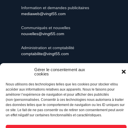
Information et demandes publicitaires
mediaweb@vingt55.com
Communiqués et nouvelles
nouvelles@vingt55.com
Administration et comptabilité
comptabilite@vingt55.com
Gérer le consentement aux
cookies
Vingt55©
Propulsé par Versom VR
- Tous droits
Nous utilisons des technologies telles que les cookies pour stocker et/ou
réservés.
accéder aux informations relatives aux appareils. Nous le faisons pour
améliorer l’expérience de navigation et pour afficher des publicités
(non-)personnalisées. Consentir à ces technologies nous autorisera à traiter
Retour à l’accueil
des données telles que le comportement de navigation ou les ID uniques sur
ce site. Le fait de ne pas consentir ou de retirer son consentement peut avoir
un effet négatif sur certaines fonctonnalités et caractéristiques.