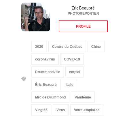
Éric Beaupré
PHOTOREPORTER
PROFILE
2020
Centre-du-Québec
Chine
coronavirus
COVID-19
Drummondville
emploi
Éric Beaupré
Italie
Mrc de Drummond
Pandémie
Vingt55
Virus
Votre-emploi.ca