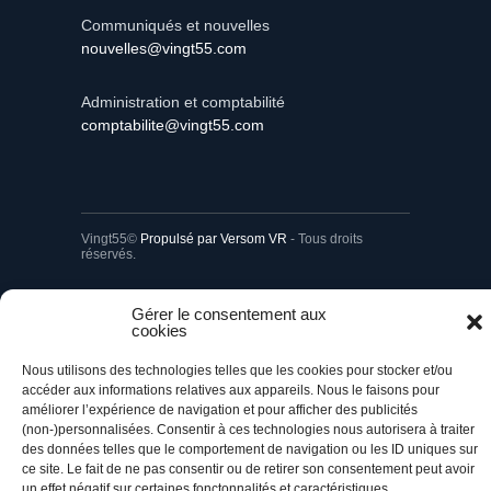
Communiqués et nouvelles
nouvelles@vingt55.com
Administration et comptabilité
comptabilite@vingt55.com
Vingt55©
Propulsé par Versom VR
- Tous droits
réservés.
Gérer le consentement aux
Retour à l’accueil
cookies
Nous utilisons des technologies telles que les cookies pour stocker et/ou
accéder aux informations relatives aux appareils. Nous le faisons pour
améliorer l’expérience de navigation et pour afficher des publicités
(non-)personnalisées. Consentir à ces technologies nous autorisera à traiter
des données telles que le comportement de navigation ou les ID uniques sur
ce site. Le fait de ne pas consentir ou de retirer son consentement peut avoir
un effet négatif sur certaines fonctonnalités et caractéristiques.