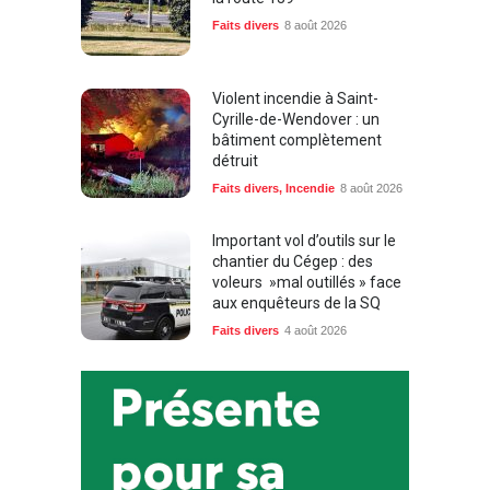
Faits divers
8 août 2026
Violent incendie à Saint-
Cyrille-de-Wendover : un
bâtiment complètement
détruit
Faits divers
,
Incendie
8 août 2026
Important vol d’outils sur le
chantier du Cégep : des
voleurs »mal outillés » face
aux enquêteurs de la SQ
Faits divers
4 août 2026