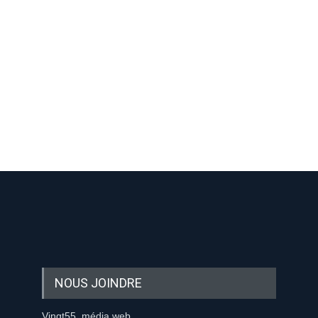
-nous sur les réseaux sociaux:
-nous sur les réseaux sociaux:
NOUS JOINDRE
Vingt55, média web