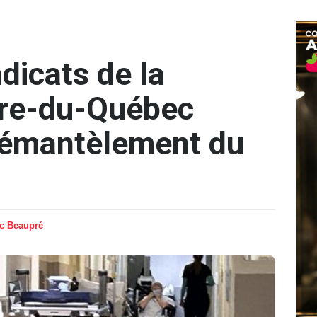
dicats de la
re-du-Québec
démantèlement du
ic Beaupré