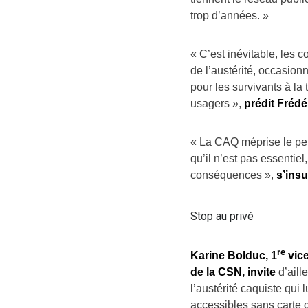
trop d’années. »
« C’est inévitable, les
de l’austérité, occasion
pour les survivants à la 
usagers »,
prédit Frédé
« La CAQ méprise le per
qu’il n’est pas essentie
conséquences »,
s’insu
Stop au privé
re
Karine Bolduc, 1
vice
de la CSN, invite
d’aill
l’austérité caquiste qui 
accessibles sans carte 