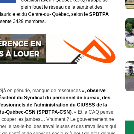
plein fouet le réseau de la santé et des
Mauricie et du Centre-du- Québec, selon le
SPBTPA
ésente 3429 membres.
déjà en pénurie, manque de ressources
», observe
résident du Syndicat du personnel de bureau, des
fessionnels de l’administration du CIUSSS de la
e-du-Québec-CSN (SPBTPA-CSN).
« Et la CAQ pense
lui couper les jambes… Vraiment ? Le gouvernement ne
ner le ras-le-bol des travailleuses et des travailleurs qui
c de santé et de services sociaux à bout de bras depuis