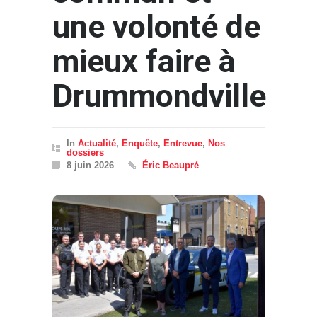
une volonté de
mieux faire à
Drummondville
In
Actualité
,
Enquête
,
Entrevue
,
Nos
dossiers
8 juin 2026
Éric Beaupré