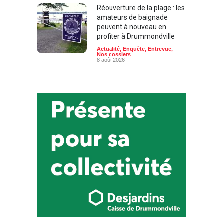
Réouverture de la plage : les
amateurs de baignade
peuvent à nouveau en
profiter à Drummondville
Actualité
,
Enquête
,
Entrevue
,
Nos dossiers
8 août 2026