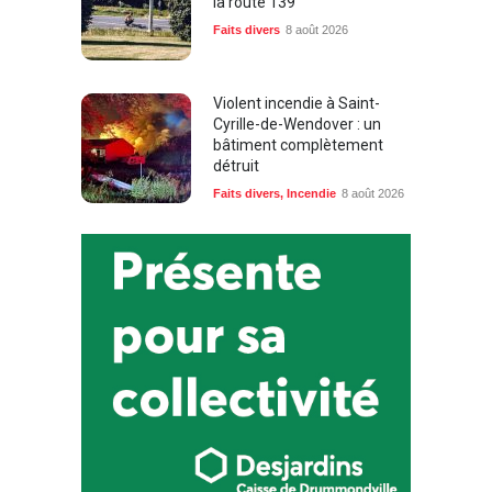
la route 139
Faits divers
8 août 2026
Violent incendie à Saint-
Cyrille-de-Wendover : un
bâtiment complètement
détruit
Faits divers
,
Incendie
8 août 2026