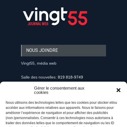
NOUS JOINDRE
Vingt55, média web
Salle des nouvelles:
819 818-9749
Gérer le consentement aux
Information et demandes publicitaires
cookies
mediaweb@vingt55.com
Nous utilisons des technologies telles que les cookies pour stocker et/ou
accéder aux informations relatives aux appareils. Nous le faisons pour
Communiqués et nouvelles
améliorer l’expérience de navigation et pour afficher des publicités
nouvelles@vingt55.com
(non-)personnalisées. Consentir à ces technologies nous autorisera à
traiter des données telles que le comportement de navigation ou les ID