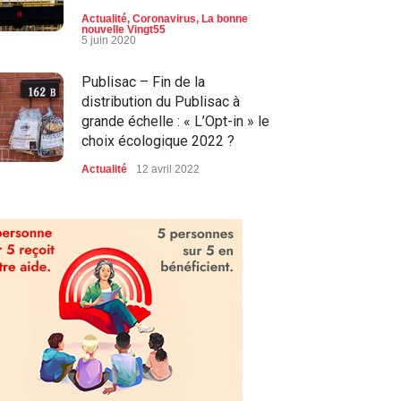
Actualité
,
Coronavirus
,
La bonne
nouvelle Vingt55
5 juin 2020
Publisac – Fin de la
distribution du Publisac à
grande échelle : « L’Opt-in » le
choix écologique 2022 ?
Actualité
12 avril 2022
L’Hôtel et Suites Le Dauphin
Drummondville célèbre son
60e anniversaire
Affaires
24 avril 2023
Grève des ambulanciers - Les
services essentiels seront
offerts à partir du 25 avril
Affaires
24 avril 2023