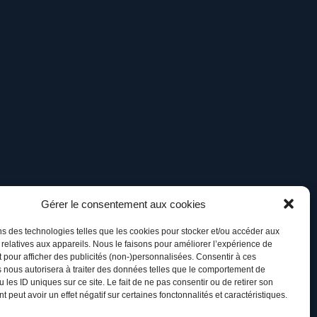
Gérer le consentement aux cookies
ns des technologies telles que les cookies pour stocker et/ou accéder aux
 relatives aux appareils. Nous le faisons pour améliorer l’expérience de
t pour afficher des publicités (non-)personnalisées. Consentir à ces
 nous autorisera à traiter des données telles que le comportement de
 les ID uniques sur ce site. Le fait de ne pas consentir ou de retirer son
 peut avoir un effet négatif sur certaines fonctonnalités et caractéristiques.