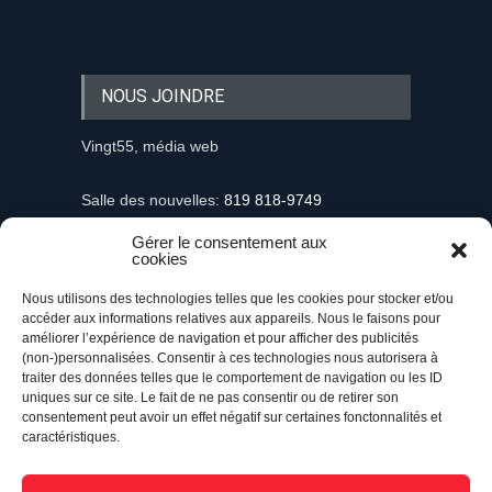
NOUS JOINDRE
Vingt55, média web
Salle des nouvelles:
819 818-9749
Gérer le consentement aux
Information et demandes publicitaires
cookies
mediaweb@vingt55.com
Nous utilisons des technologies telles que les cookies pour stocker et/ou
accéder aux informations relatives aux appareils. Nous le faisons pour
Communiqués et nouvelles
améliorer l’expérience de navigation et pour afficher des publicités
nouvelles@vingt55.com
(non-)personnalisées. Consentir à ces technologies nous autorisera à
traiter des données telles que le comportement de navigation ou les ID
uniques sur ce site. Le fait de ne pas consentir ou de retirer son
Administration et comptabilité
consentement peut avoir un effet négatif sur certaines fonctonnalités et
comptabilite@vingt55.com
caractéristiques.