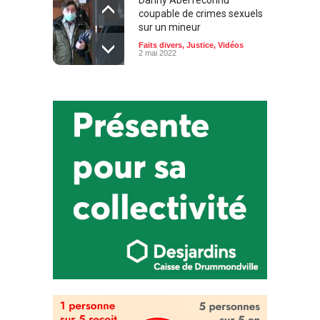
Danny Abel reconnu
coupable de crimes sexuels
sur un mineur
Faits divers
,
Justice
,
Vidéos
2 mai 2022