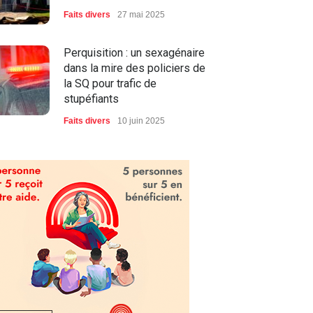
Faits divers
27 mai 2025
Perquisition : un sexagénaire
dans la mire des policiers de
la SQ pour trafic de
stupéfiants
Faits divers
10 juin 2025
Logement abordable et
itinérance : Victoriaville, le
gouvernement et ses
partenaires s’attaquent à la
crise
Actualité
,
Victoriaville
,
Vidéos
21 août 2025
Investissement de 2,2 M$
pour le parc industriel de
Victoriaville et Grand