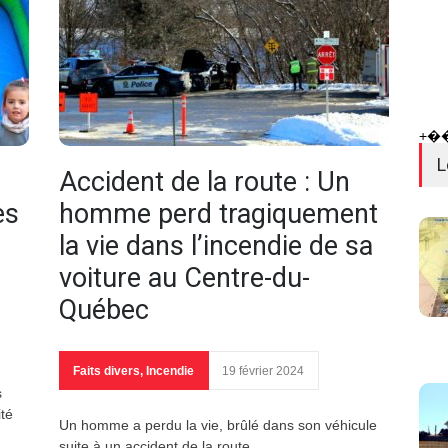
+�
L
Accident de la route : Un
es
homme perd tragiquement
la vie dans l’incendie de sa
voiture au Centre-du-
Québec
Faits divers
,
Incendie
19 février 2024
s
ité
Un homme a perdu la vie, brûlé dans son véhicule
suite à un accident de la route