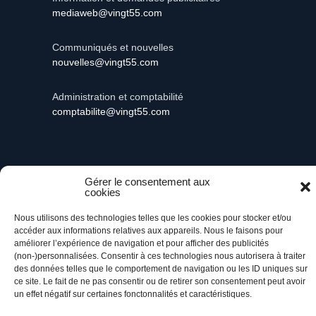
mediaweb@vingt55.com
Communiqués et nouvelles
nouvelles@vingt55.com
Administration et comptabilité
comptabilite@vingt55.com
Gérer le consentement aux
Vingt55©
Propulsé par Versom VR
- Tous droits
cookies
réservés.
Nous utilisons des technologies telles que les cookies pour stocker et/ou
accéder aux informations relatives aux appareils. Nous le faisons pour
Retour à l’accueil
améliorer l’expérience de navigation et pour afficher des publicités
(non-)personnalisées. Consentir à ces technologies nous autorisera à traiter
des données telles que le comportement de navigation ou les ID uniques sur
ce site. Le fait de ne pas consentir ou de retirer son consentement peut avoir
un effet négatif sur certaines fonctonnalités et caractéristiques.