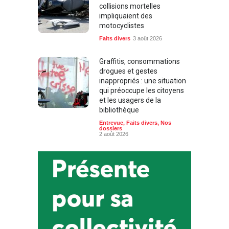
collisions mortelles
impliquaient des
motocyclistes
Faits divers
3 août 2026
Graffitis, consommations
drogues et gestes
inappropriés : une situation
qui préoccupe les citoyens
et les usagers de la
bibliothèque
Entrevue
,
Faits divers
,
Nos
dossiers
2 août 2026