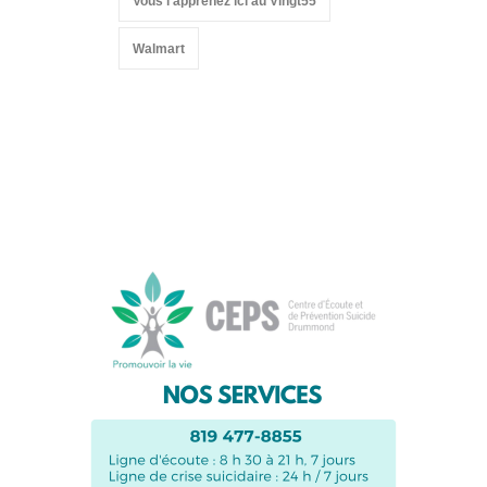
Vous l'apprenez ici au Vingt55
Walmart
Suivez-nous sur les
réseaux sociaux: