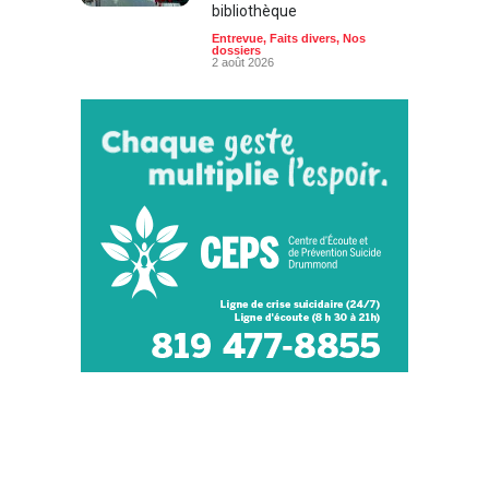
bibliothèque
Entrevue
,
Faits divers
,
Nos
dossiers
2 août 2026