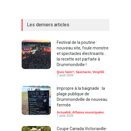
Les derniers articles
Festival de la poutine :
nouveau site, foule monstre
et spectacles électrisants…
la recette est parfaite à
Drummondville !
Quoi faire?
,
Spectacle
,
Vingt55
7 août 2026
Impropre à la baignade : la
plage publique de
Drummondville de nouveau
fermée
Actualité
,
Affaires municipales
7 août 2026
Coupe Canada Victoriaville-