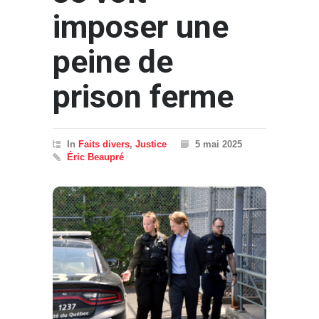
imposer une
peine de
prison ferme
In
Faits divers
,
Justice
5 mai 2025
Éric Beaupré