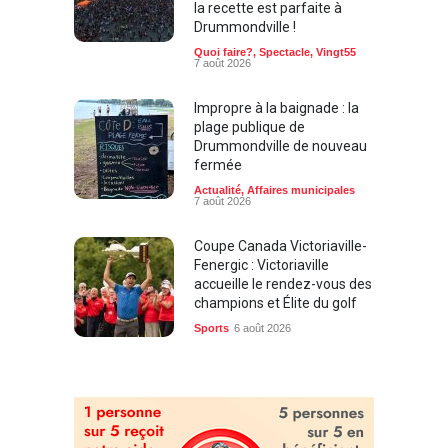
la recette est parfaite à
Drummondville !
Quoi faire?
,
Spectacle
,
Vingt55
7 août 2026
Impropre à la baignade : la
plage publique de
Drummondville de nouveau
fermée
Actualité
,
Affaires municipales
7 août 2026
Coupe Canada Victoriaville-
Fenergic : Victoriaville
accueille le rendez-vous des
champions et Élite du golf
Sports
6 août 2026