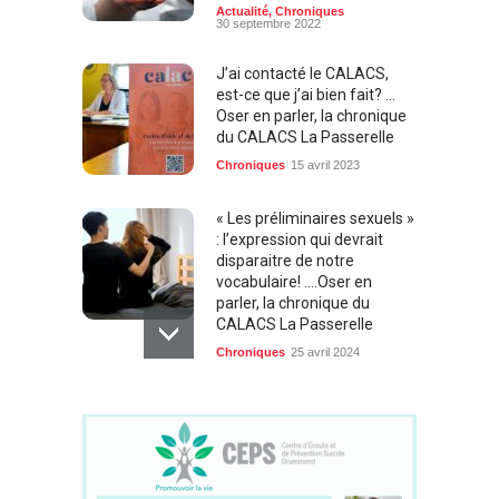
Actualité
,
Chroniques
30 septembre 2022
J’ai contacté le CALACS,
est-ce que j’ai bien fait? …
Oser en parler, la chronique
du CALACS La Passerelle
Chroniques
15 avril 2023
« Les préliminaires sexuels »
: l’expression qui devrait
disparaitre de notre
vocabulaire! ....Oser en
parler, la chronique du
CALACS La Passerelle
Chroniques
25 avril 2024
Être là pour elle après une
agression sexuelle ...Oser en
parler, la chronique du
CALACS La Passerelle
Chroniques
12 mai 2023