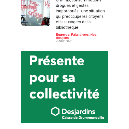
drogues et gestes
inappropriés : une situation
qui préoccupe les citoyens
et les usagers de la
bibliothèque
Entrevue
,
Faits divers
,
Nos
dossiers
2 août 2026