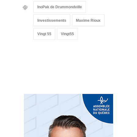
InoPak de Drummondville
Investissements
Maxime Rioux
Vingt 55
Vingt55
Suivez-nous sur les
réseaux sociaux: