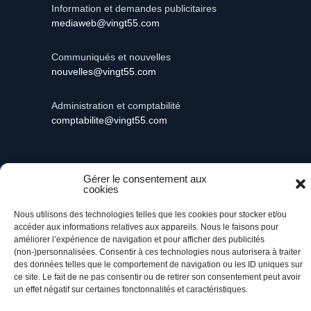
Information et demandes publicitaires
mediaweb@vingt55.com
Communiqués et nouvelles
nouvelles@vingt55.com
Administration et comptabilité
comptabilite@vingt55.com
Gérer le consentement aux
cookies
Vingt55©
Propulsé par Versom VR
- Tous droits
réservés.
Nous utilisons des technologies telles que les cookies pour stocker et/ou
accéder aux informations relatives aux appareils. Nous le faisons pour
améliorer l’expérience de navigation et pour afficher des publicités
Retour à l’accueil
(non-)personnalisées. Consentir à ces technologies nous autorisera à traiter
des données telles que le comportement de navigation ou les ID uniques sur
ce site. Le fait de ne pas consentir ou de retirer son consentement peut avoir
un effet négatif sur certaines fonctonnalités et caractéristiques.