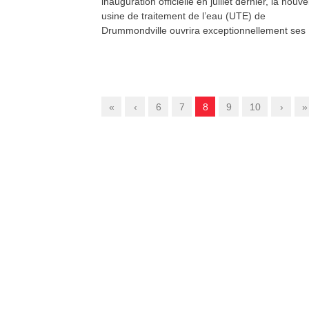
inauguration officielle en juillet dernier, la nouve
usine de traitement de l’eau (UTE) de
Drummondville ouvrira exceptionnellement ses
«
‹
6
7
8
9
10
›
»