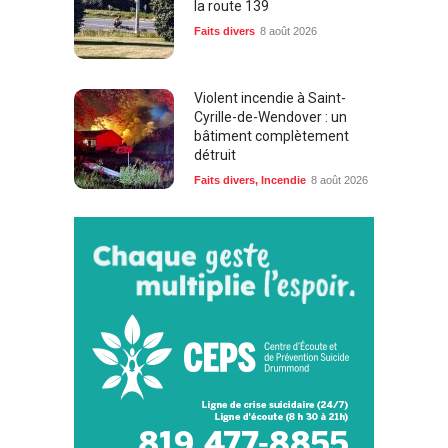
la route 139
Faits divers
8 août 2026
Violent incendie à Saint-
Cyrille-de-Wendover : un
bâtiment complètement
détruit
Faits divers
,
Incendie
8 août 2026