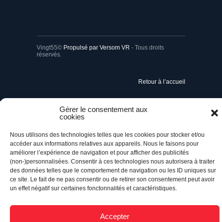
Vingt55©
Propulsé par Versom VR
- Tous droits
réservés.
Retour à l’accueil
Gérer le consentement aux
cookies
Nous utilisons des technologies telles que les cookies pour stocker et/ou
accéder aux informations relatives aux appareils. Nous le faisons pour
améliorer l’expérience de navigation et pour afficher des publicités
(non-)personnalisées. Consentir à ces technologies nous autorisera à traiter
des données telles que le comportement de navigation ou les ID uniques sur
ce site. Le fait de ne pas consentir ou de retirer son consentement peut avoir
un effet négatif sur certaines fonctonnalités et caractéristiques.
Accepter