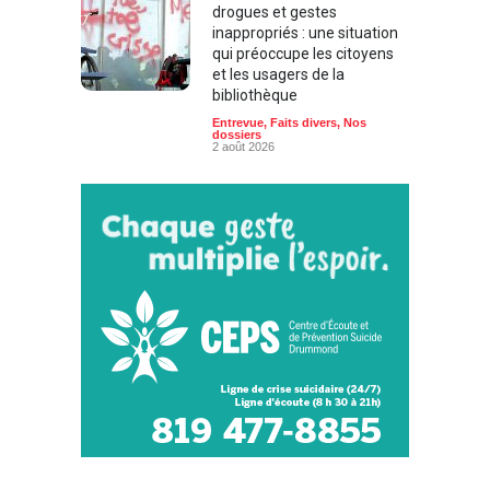
drogues et gestes
inappropriés : une situation
qui préoccupe les citoyens
et les usagers de la
bibliothèque
Entrevue
,
Faits divers
,
Nos
dossiers
2 août 2026