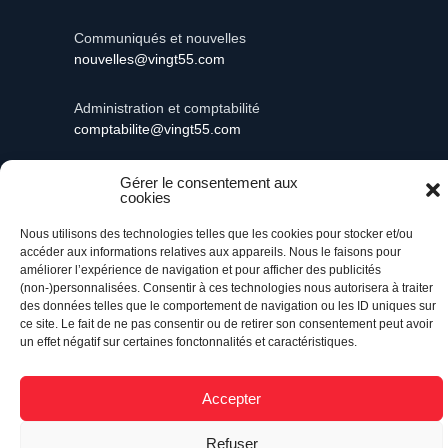
Communiqués et nouvelles
nouvelles@vingt55.com
Administration et comptabilité
comptabilite@vingt55.com
Gérer le consentement aux
cookies
Vingt55©
Propulsé par Versom VR
- Tous droits
Nous utilisons des technologies telles que les cookies pour stocker et/ou
réservés.
accéder aux informations relatives aux appareils. Nous le faisons pour
améliorer l’expérience de navigation et pour afficher des publicités
(non-)personnalisées. Consentir à ces technologies nous autorisera à traiter
Retour à l’accueil
des données telles que le comportement de navigation ou les ID uniques sur
ce site. Le fait de ne pas consentir ou de retirer son consentement peut avoir
un effet négatif sur certaines fonctonnalités et caractéristiques.
Accepter
Refuser