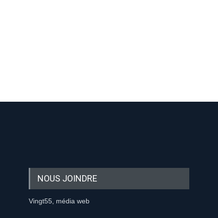
-nous sur les réseaux sociaux:
NOUS JOINDRE
Vingt55, média web