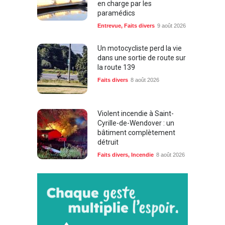
en charge par les
paramédics
Entrevue
,
Faits divers
9 août 2026
Un motocycliste perd la vie
dans une sortie de route sur
la route 139
Faits divers
8 août 2026
Violent incendie à Saint-
Cyrille-de-Wendover : un
bâtiment complètement
détruit
Faits divers
,
Incendie
8 août 2026