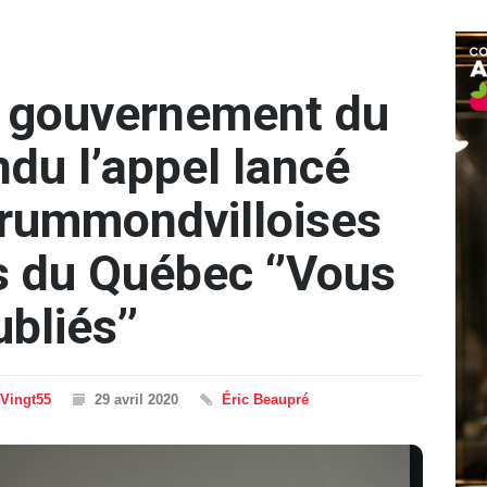
e gouvernement du
du l’appel lancé
Drummondvilloises
ts du Québec ‘’Vous
bliés’’
 Vingt55
29 avril 2020
Éric Beaupré