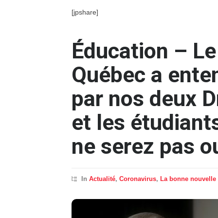
[jpshare]
Éducation – L
Québec a enten
par nos deux 
et les étudian
ne serez pas ou
In
Actualité
,
Coronavirus
,
La bonne nouvelle