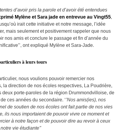
ntes d’avoir pris la parole et d’avoir été entendues
xprimé Mylène et Sara jade en entrevue au Vingt55
,
squ’où irait cette initiative et notre message, l’idée
uer, mais seulement et positivement rappeler que nous
ir nos amis et conclure le passage et fin d’année du
ificative’’, ont expliqué Mylène et Sara-Jade.
rticuliers à leurs tours
articulier, nous voulions pouvoir remercier nos
, la direction de nos écoles respectives, La Poudrière,
s deux porte-paroles de la région Drummondvilloise, de
ng de ces années du secondaire. ‘
’Nos amis(ies), nos
nel de soutien de nos écoles ont fait partie de nos vies
ive, ils nous importaient de pouvoir vivre ce moment et
rcier à notre façon et de pouvoir dire au revoir à ceux
notre vie étudiante’’